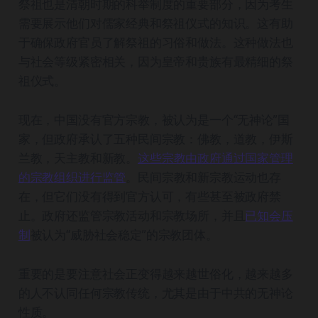
祭祖也是清朝时期的科举制度的重要部分，因为考生
需要展示他们对儒家经典和祭祖仪式的知识。这有助
于确保政府官员了解祭祖的习俗和做法。这种做法也
与社会等级紧密相关，因为皇帝和贵族有最精细的祭
祖仪式。
现在，中国没有官方宗教，被认为是一个“无神论”国
家，但政府承认了五种民间宗教：佛教，道教，伊斯
兰教，天主教和新教。
这些宗教由政府通过国家管理
的宗教组织进行监管
。民间宗教和新宗教运动也存
在，但它们没有得到官方认可，有些甚至被政府禁
止。政府还监管宗教活动和宗教场所，并且
已知会压
制
被认为“威胁社会稳定”的宗教团体。
重要的是要注意社会正变得越来越世俗化，越来越多
的人不认同任何宗教传统，尤其是由于中共的无神论
性质。