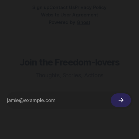
在沙特阿美建立一家合資企業建造鋼鐵廠，展示了中國在全球
Sign up
Contact Us
Privacy Policy
產業中日益增長的影響力。這一合作代表著中國不斷增長的經
Website User Agreement
濟實力以及其在全
Powered by
Ghost
Join the Freedom-lovers
Thoughts, Stories, Actions