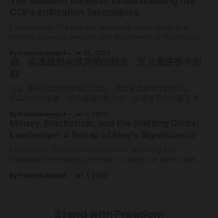
The Snake in the Nest: Understanding the
leading up to World War II in Osaka, Japan. The story
CCP's Infiltration Techniques
focuses on the family’
I. Introduction The political landscape of the world is an
intricate tapestry, wrought with the threads of diplomacy,
covert tactics, and at times, subversion. Among the myriad
By Pistachiomygod
Jul 25, 2023
players, the Chinese Communist Party (CCP) has often
錢、區塊鏈和全球局勢的變化：五月重要事件回
been portrayed as the quintessential serpent in this global
顧
nest, due to its alleged practices
引言 錢和區塊鏈技術相互交織，持續塑造著我們的世界。
2023年5月成為一個值得關注的月份，其發展事件凸顯了這些
領域的重要性。通過探索這段期間的發展，我們可以更深入地
By Pistachiomygod
Jun 7, 2023
了解它們對全球舞台的影響以及對未來的影響。 第一共和銀
Money, Blockchain, and the Shifting Global
行的被查封及其連鎖反應 2023年5月1日，第一銀行被查封並
Landscape: A Recap of May's Significance
以低價出售給摩根大通，這一事件震動了金融界。此事件凸顯
了傳統銀行機構的脆弱性，並提醒人們需要提供增強安全性和
Introduction The intertwining realms of money and
去中心化控制資產的替代金融系統的必要性。 區塊鏈技術以
blockchain technology continue to shape our world, with
其不可修改和透明的賬本，有可能通過為金融交易提供一個安
May 2023 marking a month of notable events that
全和高效的平台來解決這些問題。這一事件強調了人們對區塊
By Pistachiomygod
Jun 7, 2023
underscore the significance of these domains. By exploring
鏈作為革新金融業和減輕與中心化銀行系統相關的風險的一種
the developments that unfolded during this period, we can
手段的興趣日益濃厚。 資料來源： AP News - "First Republic
gain a deeper understanding of their impact on the
Bank seized, sold in fire sale to JPMorgan" [2023年5月1日]
Stand with Freedom
中國的擴展事業 中國與沙特阿美和公共投資基金（PIF）合作