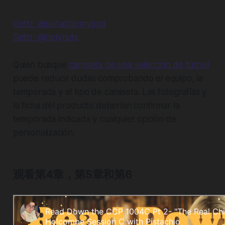
Gettr: @pistachiomygod
Gettr: @holynuts
Quien busque
camiseta de una selección de fútbol
puede reducir dudas comprobando el equipo, la
temporada y el tipo de camiseta. Las fotografías y
la ficha del producto deberían confirmar la
temporada indicada y cualquier opción de
personalización.
观看第4章，第5章和第6